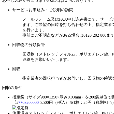
お申し込みから回収までの流れは以下の通りです。
サービスお申込み・ご説明の訪問
メールフォーム又はFAX申し込み書にて、サービ
まず、ご希望の日時を打ち合わせの上、指定業者
を行います。
事前にご不明点などがある場合は
0120-202-800
ま
回収物の分類保管
回収物（ストレッチフィルム、ポリエチレン袋、P
連絡をお願いいたします。
回収
指定業者の回収担当者がお伺いし、回収物の確認
回収の条件
指定袋（サイズ980×1350×厚み0.03mm）を200袋単
【#
7768200000
5,500円（税込）
※
1枚：25円（税別相当
使用済みストレッチフィルム、ポリエチレン袋、PPバ